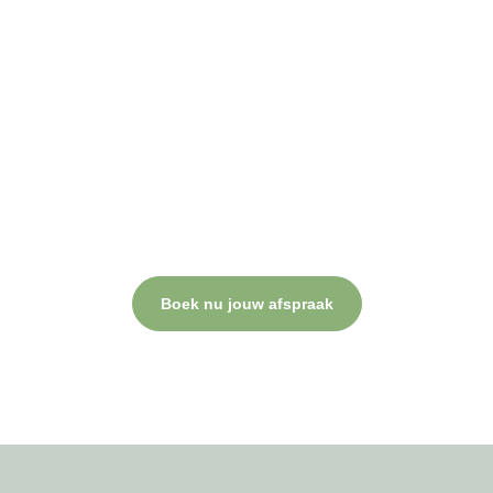
Gun jezelf verzorging en
resultaat!
plan nu jouw behandeling.
Bij Beauty Lab Zarza draait alles om jouw comfort, professionele
verzorging en een resultaat waar je blij van wordt. Neem contact
op of plan direct een afspraak.
Boek nu jouw afspraak