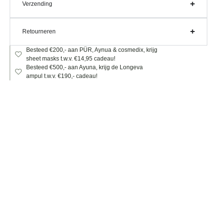
Verzending
Retourneren
Besteed €200,- aan PÜR, Aynua & cosmedix, krijg
sheet masks t.w.v. €14,95 cadeau!
Besteed €500,- aan Ayuna, krijg de Longeva
ampul t.w.v. €190,- cadeau!