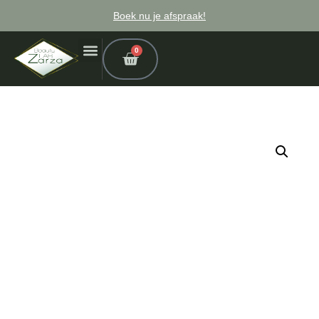
Boek nu je afspraak!
0