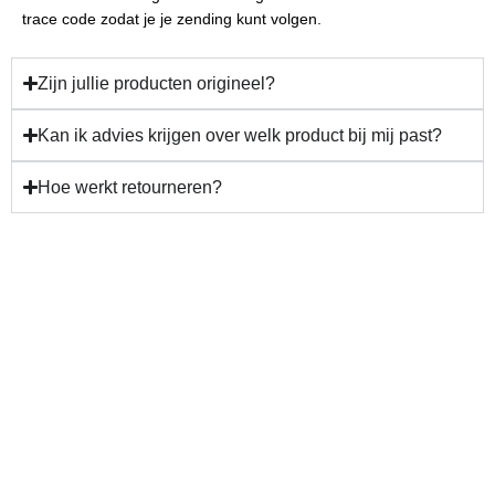
trace code zodat je je zending kunt volgen.
Zijn jullie producten origineel?
Kan ik advies krijgen over welk product bij mij past?
Hoe werkt retourneren?
Gun jezelf verzorging en
resultaat!
Plan nu jouw behandeling.
Bij Beauty Lab Zarza draait alles om jouw comfort, professionele
verzorging en een resultaat waar je blij van wordt. Neem contact