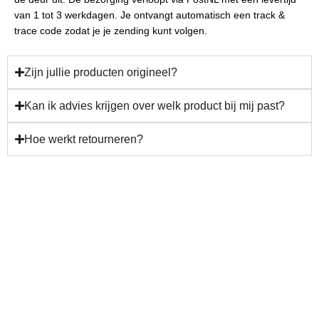
van 1 tot 3 werkdagen. Je ontvangt automatisch een track &
trace code zodat je je zending kunt volgen.
Zijn jullie producten origineel?
Kan ik advies krijgen over welk product bij mij past?
Hoe werkt retourneren?
Gun jezelf verzorging en
resultaat!
Plan nu jouw behandeling.
Bij Beauty Lab Zarza draait alles om jouw comfort, professionele