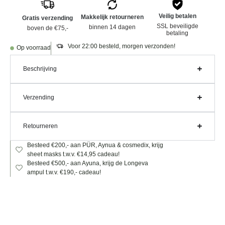
Veilig betalen
Makkelijk retourneren
Gratis verzending
SSL beveiligde
binnen 14 dagen
boven de €75,-
betaling
Voor 22:00 besteld, morgen verzonden!
Op voorraad
Beschrijving
Verzending
Retourneren
Besteed €200,- aan PÜR, Aynua & cosmedix, krijg
sheet masks t.w.v. €14,95 cadeau!
Besteed €500,- aan Ayuna, krijg de Longeva
ampul t.w.v. €190,- cadeau!