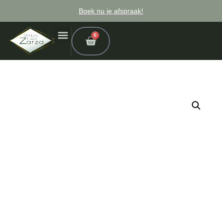
Boek nu je afspraak!
0