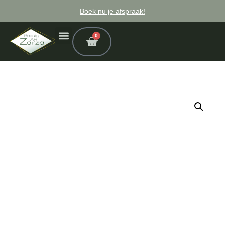
Boek nu je afspraak!
0