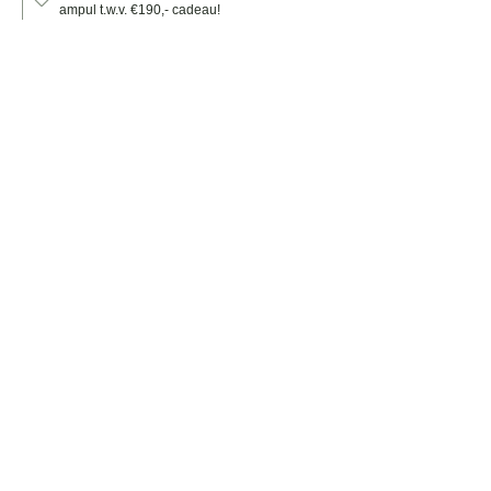
ampul t.w.v. €190,- cadeau!