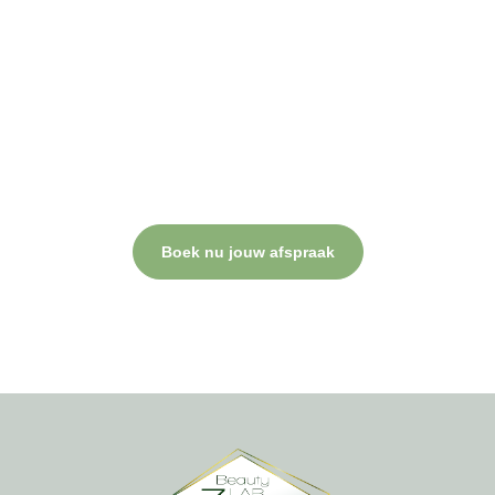
Gun jezelf verzorging en
resultaat!
Plan nu jouw behandeling.
Bij Beauty Lab Zarza draait alles om jouw comfort, professionele
verzorging en een resultaat waar je blij van wordt. Neem contact
op of plan direct een afspraak.
Boek nu jouw afspraak