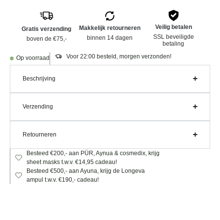
Veilig betalen
Makkelijk retourneren
Gratis verzending
SSL beveiligde
binnen 14 dagen
boven de €75,-
betaling
Voor 22:00 besteld, morgen verzonden!
Op voorraad
Beschrijving
Verzending
Retourneren
Besteed €200,- aan PÜR, Aynua & cosmedix, krijg
sheet masks t.w.v. €14,95 cadeau!
Besteed €500,- aan Ayuna, krijg de Longeva
ampul t.w.v. €190,- cadeau!