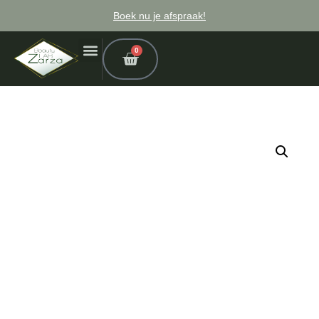
Boek nu je afspraak!
0