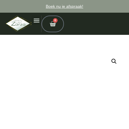
Boek nu je afspraak!
0