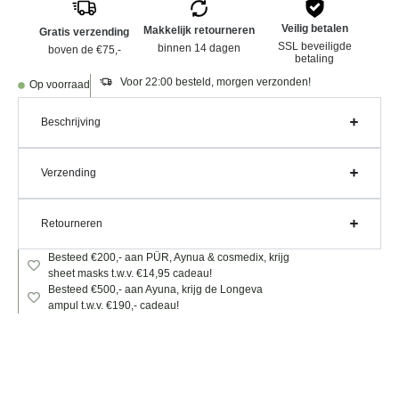
Veilig betalen
Makkelijk retourneren
Gratis verzending
SSL beveiligde
binnen 14 dagen
boven de €75,-
betaling
Voor 22:00 besteld, morgen verzonden!
Op voorraad
Beschrijving
Verzending
Retourneren
Besteed €200,- aan PÜR, Aynua & cosmedix, krijg
sheet masks t.w.v. €14,95 cadeau!
Besteed €500,- aan Ayuna, krijg de Longeva
ampul t.w.v. €190,- cadeau!