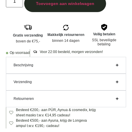
Toevoegen aan winkelwagen
Veilig betalen
Makkelijk retourneren
Gratis verzending
SSL beveiligde
binnen 14 dagen
boven de €75,-
betaling
Voor 22:00 besteld, morgen verzonden!
Op voorraad
Beschrijving
Verzending
Retourneren
Besteed €200,- aan PÜR, Aynua & cosmedix, krijg
sheet masks t.w.v. €14,95 cadeau!
Besteed €500,- aan Ayuna, krijg de Longeva
ampul t.w.v. €190,- cadeau!