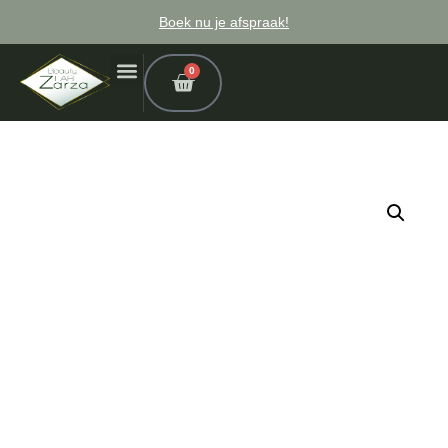
Boek nu je afspraak!
0