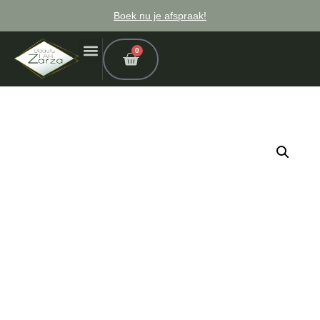
Boek nu je afspraak!
0