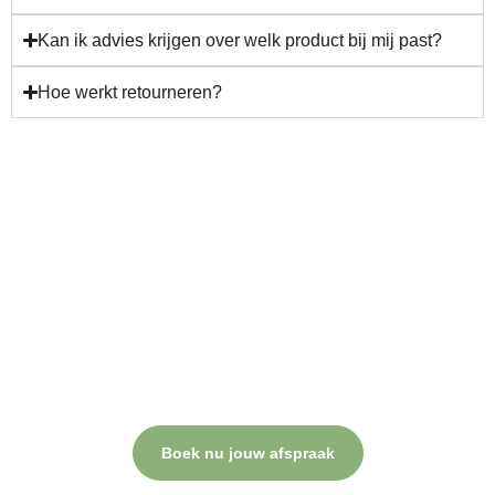
Kan ik advies krijgen over welk product bij mij past?
Hoe werkt retourneren?
Gun jezelf verzorging en
resultaat!
Plan nu jouw behandeling.
Bij Beauty Lab Zarza draait alles om jouw comfort, professionele
verzorging en een resultaat waar je blij van wordt. Neem contact
op of plan direct een afspraak.
Boek nu jouw afspraak