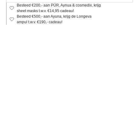
Besteed €200,- aan PÜR, Aynua & cosmedix, krijg
sheet masks t.w.v. €14,95 cadeau!
Besteed €500,- aan Ayuna, krijg de Longeva
ampul t.w.v. €190,- cadeau!