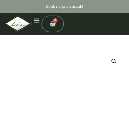
Boek nu je afspraak!
0