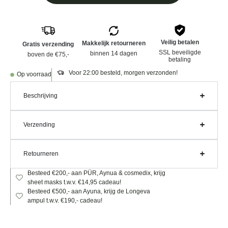
Veilig betalen
Makkelijk retourneren
Gratis verzending
SSL beveiligde
binnen 14 dagen
boven de €75,-
betaling
Voor 22:00 besteld, morgen verzonden!
Op voorraad
Beschrijving
Verzending
Retourneren
Besteed €200,- aan PÜR, Aynua & cosmedix, krijg
sheet masks t.w.v. €14,95 cadeau!
Besteed €500,- aan Ayuna, krijg de Longeva
ampul t.w.v. €190,- cadeau!