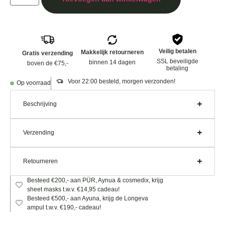
Veilig betalen
Makkelijk retourneren
Gratis verzending
SSL beveiligde
binnen 14 dagen
boven de €75,-
betaling
Voor 22:00 besteld, morgen verzonden!
Op voorraad
Beschrijving
Verzending
Retourneren
Besteed €200,- aan PÜR, Aynua & cosmedix, krijg
sheet masks t.w.v. €14,95 cadeau!
Besteed €500,- aan Ayuna, krijg de Longeva
ampul t.w.v. €190,- cadeau!