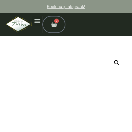
Boek nu je afspraak!
0