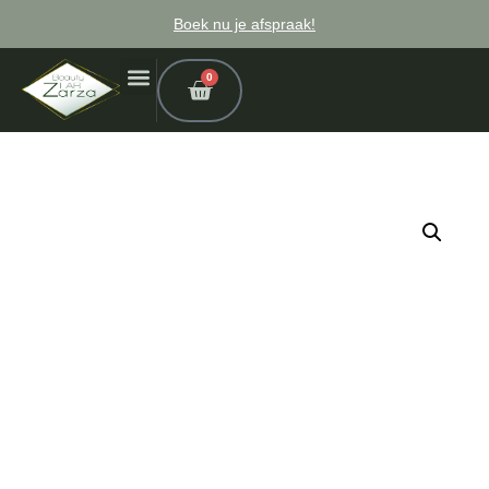
Boek nu je afspraak!
0