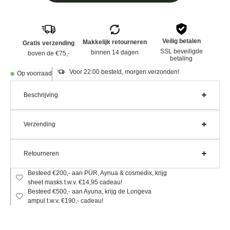
Veilig betalen
Makkelijk retourneren
Gratis verzending
SSL beveiligde
binnen 14 dagen
boven de €75,-
betaling
Voor 22:00 besteld, morgen verzonden!
Op voorraad
Beschrijving
Verzending
Retourneren
Besteed €200,- aan PÜR, Aynua & cosmedix, krijg
sheet masks t.w.v. €14,95 cadeau!
Besteed €500,- aan Ayuna, krijg de Longeva
ampul t.w.v. €190,- cadeau!